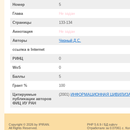
Номер
5
Глава
Не задан
Страницы
133-134
Аннотация
Не задан
Авторы
Черный Д.С.
ссылка в Internet
РИНЦ
0
WoS
0
Баллы
5
Грант %
100
Цитируемые
(2001)
ИНФОРМАЦИОННАЯ ЦИВИЛИЗАЦ
публикации авторов
ФИЦ ИУ РАН
Copyright © 2026 by IPIRAN.
PHP 5.6.9 / БД sqlsrv
All Rights Reserved.
Отработало за 0.07061 с. Ко