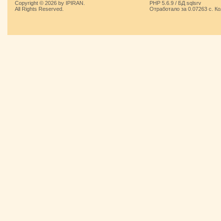
Copyright © 2026 by IPIRAN.
PHP 5.6.9 / БД sqlsrv
All Rights Reserved.
Отработало за 0.07263 с. К