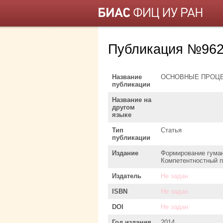
Публикация №962
Название
ОСНОВНЫЕ ПРОЦЕ
публикации
Название на
другом
языке
Тип
Статья
публикации
Издание
Формирование гуман
Компетентностный 
Издатель
Не задан
ISBN
Не задан
DOI
Не задан
Год издания
2014