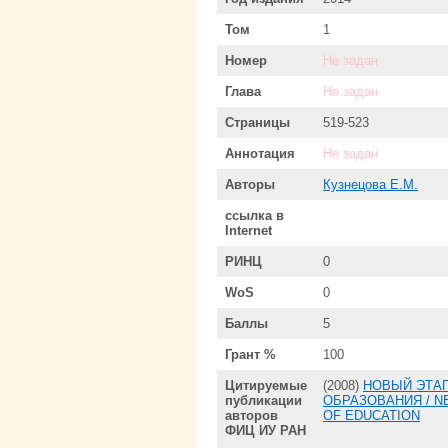
Том
1
Номер
Не задан
Глава
Не задан
Страницы
519-523
Аннотация
Не задан
Авторы
Кузнецова Е.М.
ссылка в
Internet
РИНЦ
0
WoS
0
Баллы
5
Грант %
100
Цитируемые
(2008)
НОВЫЙ ЭТА
публикации
ОБРАЗОВАНИЯ / N
авторов
OF EDUCATION
ФИЦ ИУ РАН