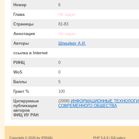
Номер
6
Глава
Не задан
Страницы
81-83
Аннотация
Не задан
Авторы
Шпицберг А.И.
ссылка в Internet
РИНЦ
0
WoS
0
Баллы
5
Грант %
100
Цитируемые
(2008)
ИНФОРМАЦИОННЫЕ ТЕХНОЛОГИИ
публикации
СОВРЕМЕННОГО ОБЩЕСТВА
авторов
ФИЦ ИУ РАН
Copyright © 2026 by IPIRAN.
PHP 5.6.9 / БД sqlsrv