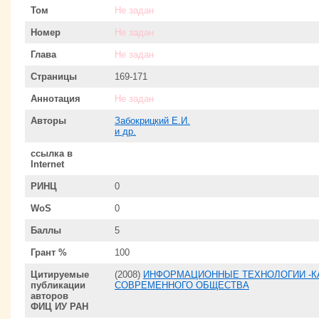
Том
Не задан
Номер
Не задан
Глава
Не задан
Страницы
169-171
Аннотация
Не задан
Авторы
Забокрицкий Е.И.
и др.
ссылка в
Internet
РИНЦ
0
WoS
0
Баллы
5
Грант %
100
Цитируемые
(2008)
ИНФОРМАЦИОННЫЕ ТЕХНОЛОГИИ -К
публикации
СОВРЕМЕННОГО ОБЩЕСТВА
авторов
ФИЦ ИУ РАН