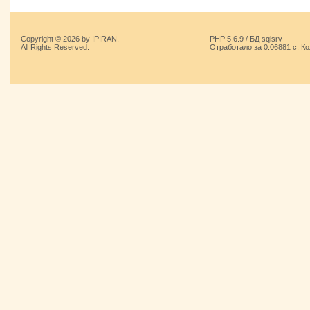
Copyright © 2026 by IPIRAN.
PHP 5.6.9 / БД sqlsrv
All Rights Reserved.
Отработало за 0.06881 с. К