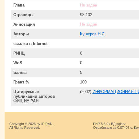
Глава
Не задан
Страницы
98-102
Аннотация
Не задан
Авторы
Кушеров Н.С.
ссылка в Internet
РИНЦ
0
WoS
0
Баллы
5
Грант %
100
Цитируемые
(2002)
ИНФОРМАЦИОННАЯ Ц
публикации авторов
ФИЦ ИУ РАН
Copyright © 2026 by IPIRAN.
PHP 5.6.9 / БД sqlsrv
All Rights Reserved.
Отработало за 0.07403 с. Ко