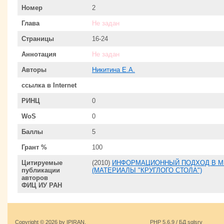
Номер
2
Глава
Не задан
Страницы
16-24
Аннотация
Не задан
Авторы
Никитина Е.А.
ссылка в Internet
РИНЦ
0
WoS
0
Баллы
5
Грант %
100
Цитируемые
(2010)
ИНФОРМАЦИОННЫЙ ПОДХОД В М
публикации
(МАТЕРИАЛЫ "КРУГЛОГО СТОЛА")
авторов
ФИЦ ИУ РАН
Copyright © 2026 by IPIRAN.
PHP 5.6.9 / БД sqlsrv