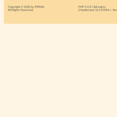
Copyright © 2026 by IPIRAN.
PHP 5.6.9 / БД sqlsrv
All Rights Reserved.
Отработало за 0.07594 с. Ко