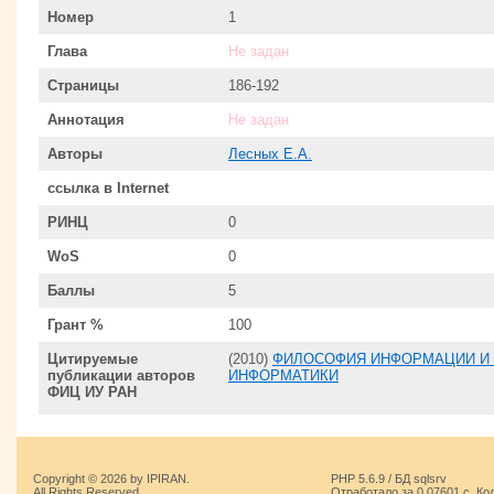
Номер
1
Глава
Не задан
Страницы
186-192
Аннотация
Не задан
Авторы
Лесных Е.А.
ссылка в Internet
РИНЦ
0
WoS
0
Баллы
5
Грант %
100
Цитируемые
(2010)
ФИЛОСОФИЯ ИНФОРМАЦИИ И
публикации авторов
ИНФОРМАТИКИ
ФИЦ ИУ РАН
Copyright © 2026 by IPIRAN.
PHP 5.6.9 / БД sqlsrv
All Rights Reserved.
Отработало за 0.07601 с. Ко