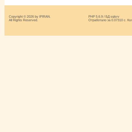
Copyright © 2026 by IPIRAN.
PHP 5.6.9 / БД sqlsrv
All Rights Reserved.
Отработало за 0.07310 с. Ко