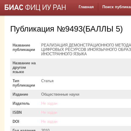
Главная
Поиск публика
Публикация №9493(БАЛЛЫ 5)
Название
РЕАЛИЗАЦИЯ ДЕМОНСТРАЦИОННОГО МЕТОДА
публикации
ЦИФРОВЫХ РЕСУРСОВ ИНОЯЗЫЧНОГО ОБРАЗ
ИНОСТРАННОГО ЯЗЫКА
Название на
другом
языке
Тип
Статья
публикации
Издание
Общественные науки
Издатель
Не задан
ISBN
Не задан
DOI
Не задан
Год издания
2010