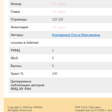
Номер
Не задан
Глава
Не задан
Страницы
115-118
Аннотация
Не задан
Авторы
Корчажкина Ольга Максимовна
ссылка в Internet
РИНЦ
1
WoS
0
Баллы
5
Грант %
100
Цитируемые
публикации авторов
ФИЦ ИУ РАН
Copyright © 2026 by IPIRAN.
PHP 5.6.9 / БД sqlsrv
All Rights Reserved.
Отработало за 0.07000 с. Ко