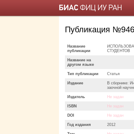
Публикация №946
Название
ИСПОЛЬЗОВА
публикации
СТУДЕНТОВ
Название на
другом языке
Тип публикации
Статья
Издание
В сборнике: 
заочной научн
Издатель
Не задан
ISBN
Не задан
DOI
Не задан
Год издания
2012
Том
Не задан