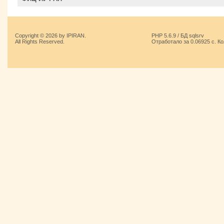
Copyright © 2026 by IPIRAN.
PHP 5.6.9 / БД sqlsrv
All Rights Reserved.
Отработало за 0.06925 с. К