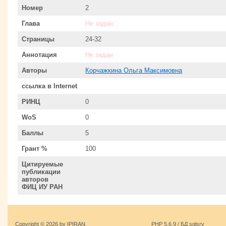
Номер
2
Глава
Не задан
Страницы
24-32
Аннотация
Не задан
Авторы
Корчажкина Ольга Максимовна
ссылка в Internet
РИНЦ
0
WoS
0
Баллы
5
Грант %
100
Цитируемые
публикации
авторов
ФИЦ ИУ РАН
Copyright © 2026 by IPIRAN.
PHP 5.6.9 / БД sqlsrv