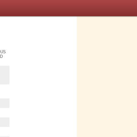
OUS
ND