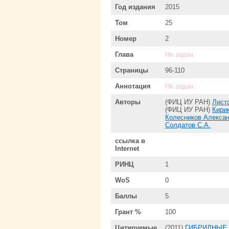
Год издания
2015
Том
25
Номер
2
Глава
Не задан
Страницы
96-110
Аннотация
Не задан
Авторы
(ФИЦ ИУ РАН)
Лист
(ФИЦ ИУ РАН)
Кири
Колесников Алекса
Солдатов С.А.
ссылка в
Internet
РИНЦ
1
WoS
0
Баллы
5
Грант %
100
Цитируемые
(2011)
ГИБРИДНЫЕ 