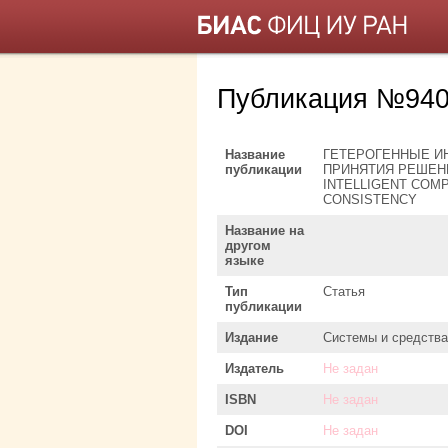
Публикация №940
Название
ГЕТЕРОГЕННЫЕ И
публикации
ПРИНЯТИЯ РЕШЕН
INTELLIGENT COM
CONSISTENCY
Название на
другом
языке
Тип
Статья
публикации
Издание
Системы и средств
Издатель
Не задан
ISBN
Не задан
DOI
Не задан