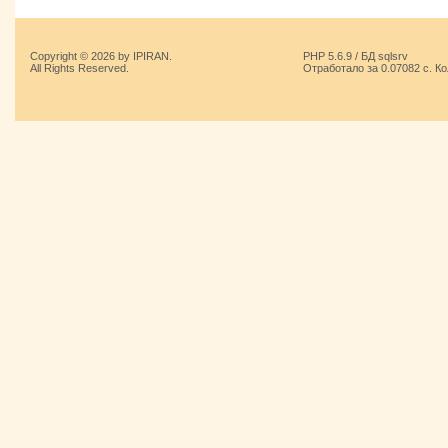
Copyright © 2026 by IPIRAN.
PHP 5.6.9 / БД sqlsrv
All Rights Reserved.
Отработало за 0.07082 с. К