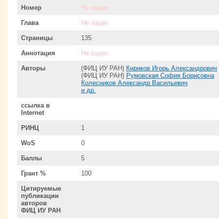
Номер
Не задан
Глава
Не задан
Страницы
135
Аннотация
Не задан
Авторы
(ФИЦ ИУ РАН)
Кириков Игорь Александрович
(ФИЦ ИУ РАН)
Румовская София Борисовна
Колесников Александр Васильевич
и др.
ссылка в
Internet
РИНЦ
1
WoS
0
Баллы
5
Грант %
100
Цитируемые
публикации
авторов
ФИЦ ИУ РАН