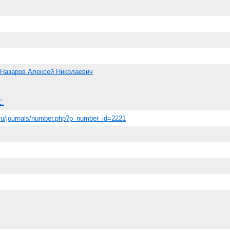
Назаров Алексей Николаевич
С.
.ru/journals/number.php?p_number_id=2221