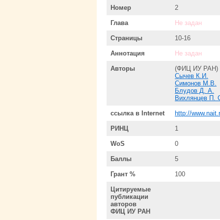
Номер
2
Глава
Не задан
Страницы
10-16
Аннотация
Не задан
Авторы
(ФИЦ ИУ РАН)
Сычев К.И.
Симонов М.В.
Блудов Д. А.
Вихлянцев П. 
ссылка в Internet
http://www.nait
РИНЦ
1
WoS
0
Баллы
5
Грант %
100
Цитируемые
публикации
авторов
ФИЦ ИУ РАН