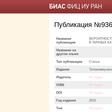
Публикация №936
Название
ВЕРОЯТНОСТ
публикации
В ЛИЧНЫХ КА
Название на
другом языке
Тип публикации
Статья
Издание
Телекоммуник
Издатель
Не задан
ISBN
Не задан
DOI
Не задан
Год издания
2015
Том
Не задан