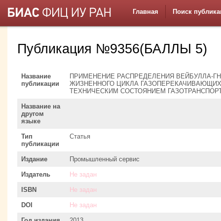
Главная
Поиск публика
Публикация №9356(БАЛЛЫ 5)
Название
ПРИМЕНЕНИЕ РАСПРЕДЕЛЕНИЯ ВЕЙБУЛЛА-ГН
публикации
ЖИЗНЕННОГО ЦИКЛА ГАЗОПЕРЕКАЧИВАЮЩИХ 
ТЕХНИЧЕСКИМ СОСТОЯНИЕМ ГАЗОТРАНСПОР
Название на
другом
языке
Тип
Статья
публикации
Издание
Промышленный сервис
Издатель
Не задан
ISBN
Не задан
DOI
Не задан
Год издания
2013