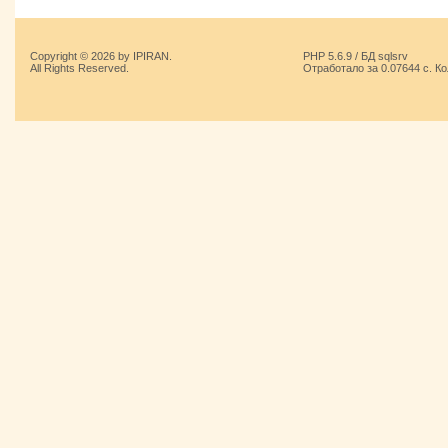
Copyright © 2026 by IPIRAN.
PHP 5.6.9 / БД sqlsrv
All Rights Reserved.
Отработало за 0.07644 с. К