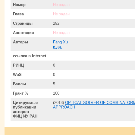
Номер
Не задан
Глава
Не задан
Страницы
292
Аннотация
Не задан
Авторы
Fang Xu
и др.
ссылка в Internet
РИНЦ
0
WoS
0
Баллы
5
Грант %
100
Цитируемые
(2013)
OPTICAL SOLVER OF COMBINATOR
публикации
APPROACH
авторов
ФИЦ ИУ РАН