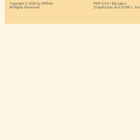
Copyright © 2026 by IPIRAN.
PHP 5.6.9 / БД sqlsrv
All Rights Reserved.
Отработало за 0.07085 с. Ко