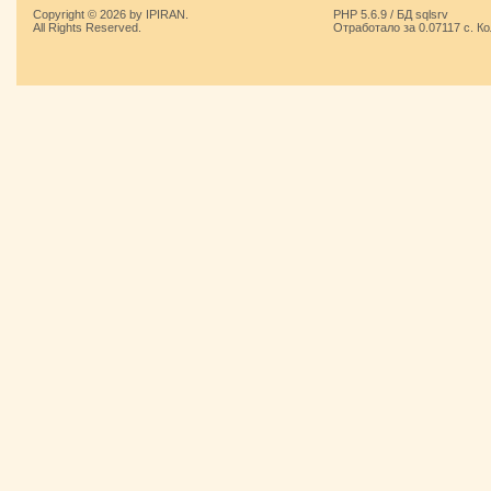
Copyright © 2026 by IPIRAN.
PHP 5.6.9 / БД sqlsrv
All Rights Reserved.
Отработало за 0.07117 с. К