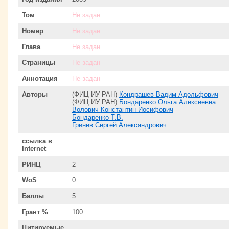
Том
Не задан
Номер
Не задан
Глава
Не задан
Страницы
Не задан
Аннотация
Не задан
Авторы
(ФИЦ ИУ РАН)
Кондрашев Вадим Адольфович
(ФИЦ ИУ РАН)
Бондаренко Ольга Алексеевна
Волович Константин Иосифович
Бондаренко Т.В.
Гринев Сергей Александрович
ссылка в
Internet
РИНЦ
2
WoS
0
Баллы
5
Грант %
100
Цитируемые