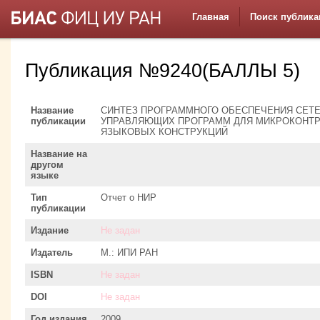
Главная
Поиск публика
Публикация №9240(БАЛЛЫ 5)
Название
СИНТЕЗ ПРОГРАММНОГО ОБЕСПЕЧЕНИЯ СЕТ
публикации
УПРАВЛЯЮЩИХ ПРОГРАММ ДЛЯ МИКРОКОНТР
ЯЗЫКОВЫХ КОНСТРУКЦИЙ
Название на
другом
языке
Тип
Отчет о НИР
публикации
Издание
Не задан
Издатель
М.: ИПИ РАН
ISBN
Не задан
DOI
Не задан
Год издания
2009