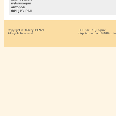
публикации
авторов
ФИЦ ИУ РАН
Copyright © 2026 by IPIRAN.
PHP 5.6.9 / БД sqlsrv
All Rights Reserved.
Отработало за 0.07046 с. К