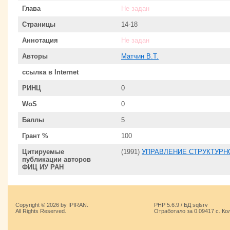
Глава
Не задан
Страницы
14-18
Аннотация
Не задан
Авторы
Матчин В.Т.
ссылка в Internet
РИНЦ
0
WoS
0
Баллы
5
Грант %
100
Цитируемые
(1991)
УПРАВЛЕНИЕ СТРУКТУРН
публикации авторов
ФИЦ ИУ РАН
Copyright © 2026 by IPIRAN.
PHP 5.6.9 / БД sqlsrv
All Rights Reserved.
Отработало за 0.09417 с. Ко