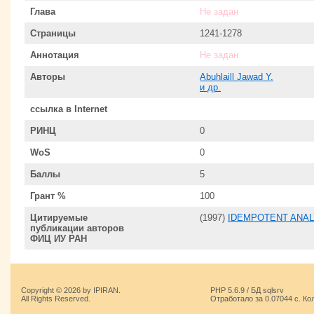
Глава
Не задан
Страницы
1241-1278
Аннотация
Не задан
Авторы
Abuhlaill Jawad Y.
и др.
ссылка в Internet
РИНЦ
0
WoS
0
Баллы
5
Грант %
100
Цитируемые
(1997)
IDEMPOTENT ANALY
публикации авторов
ФИЦ ИУ РАН
Copyright © 2026 by IPIRAN.
PHP 5.6.9 / БД sqlsrv
All Rights Reserved.
Отработало за 0.07044 с. Ко