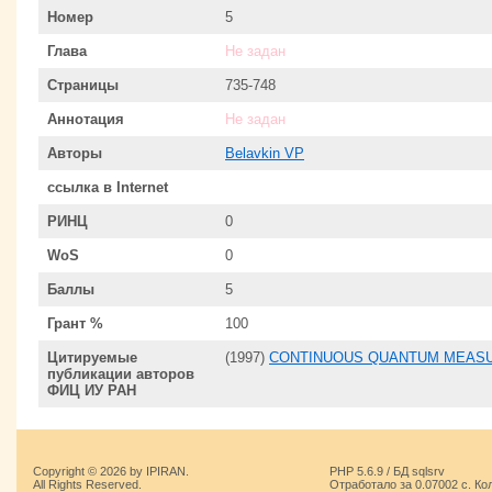
Номер
5
Глава
Не задан
Страницы
735-748
Аннотация
Не задан
Авторы
Belavkin VP
ссылка в Internet
РИНЦ
0
WoS
0
Баллы
5
Грант %
100
Цитируемые
(1997)
CONTINUOUS QUANTUM MEASU
публикации авторов
ФИЦ ИУ РАН
Copyright © 2026 by IPIRAN.
PHP 5.6.9 / БД sqlsrv
All Rights Reserved.
Отработало за 0.07002 с. Ко