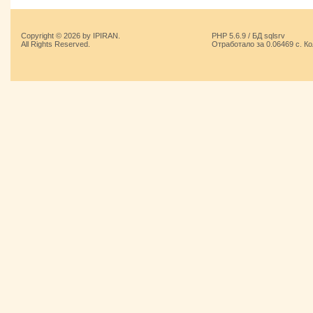
Copyright © 2026 by IPIRAN.
PHP 5.6.9 / БД sqlsrv
All Rights Reserved.
Отработало за 0.06469 с. К