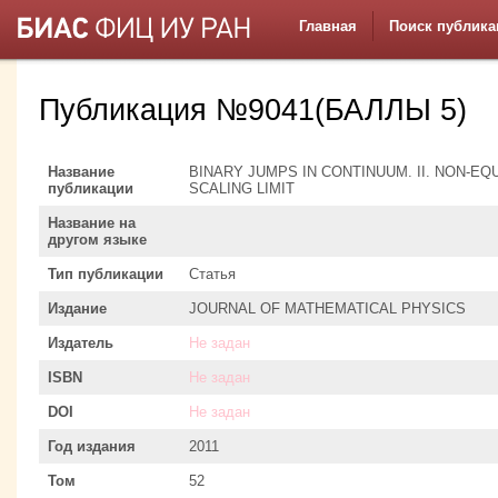
Главная
Поиск публика
Публикация №9041(БАЛЛЫ 5)
Название
BINARY JUMPS IN CONTINUUM. II. NON-E
публикации
SCALING LIMIT
Название на
другом языке
Тип публикации
Статья
Издание
JOURNAL OF MATHEMATICAL PHYSICS
Издатель
Не задан
ISBN
Не задан
DOI
Не задан
Год издания
2011
Том
52