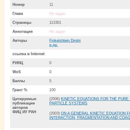
Номер
11
Глава
Не задан
Страницы
113301
Аннотация
Не задан
Авторы
Finkelshtein Dmitri
и др.
ссылка в Internet
РИНЦ
0
WoS
0
Баллы
5
Грант %
100
Цитируемые
(2006)
KINETIC EQUATIONS FOR THE PURE
публикации
PARTICLE SYSTEMS
авторов
ФИЦ ИУ РАН
(2003)
ON A GENERAL KINETIC EQUATION 
INTERACTION, FRAGMENTATION AND COA