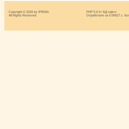
Copyright © 2026 by IPIRAN.
PHP 5.6.9 / БД sqlsrv
All Rights Reserved.
Отработало за 0.06927 с. Ко