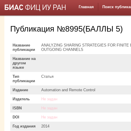
Главная
Поиск публика
Публикация №8995(БАЛЛЫ 5)
Название
ANALYZING SHARING STRATEGIES FOR FINITE
публикации
OUTGOING CHANNELS
Название на
другом
языке
Тип
Статья
публикации
Издание
Automation and Remote Control
Издатель
Не задан
ISBN
Не задан
DOI
Не задан
Год издания
2014