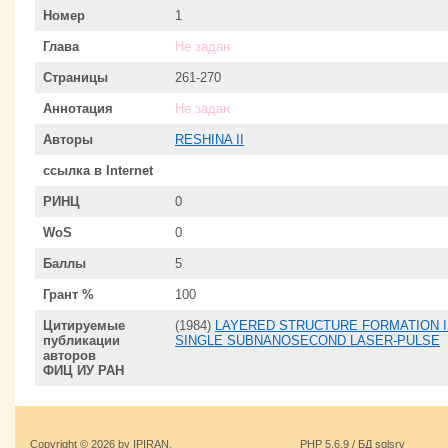
Номер
1
Глава
Не задан
Страницы
261-270
Аннотация
Не задан
Авторы
RESHINA II
ссылка в Internet
РИНЦ
0
WoS
0
Баллы
5
Грант %
100
Цитируемые
(1984)
LAYERED STRUCTURE FORMATION I
публикации
SINGLE SUBNANOSECOND LASER-PULSE
авторов
ФИЦ ИУ РАН
Copyright © 2026 by IPIRAN.
PHP 5.6.9 / БД sqlsrv