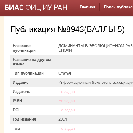
Главная
Поиск публика
Публикация №8943(БАЛЛЫ 5)
Название
ДОМИНАНТЫ В ЭВОЛЮЦИОННОМ РАЗВ
публикации
ЭПОХИ
Название на другом
языке
Тип публикации
Статья
Издание
Информационный бюллетень ассоциации
Издатель
Не задан
ISBN
Не задан
DOI
Не задан
Год издания
2014
Том
Не задан