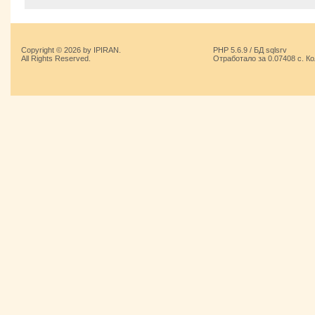
Copyright © 2026 by IPIRAN.
PHP 5.6.9 / БД sqlsrv
All Rights Reserved.
Отработало за 0.07408 с. К