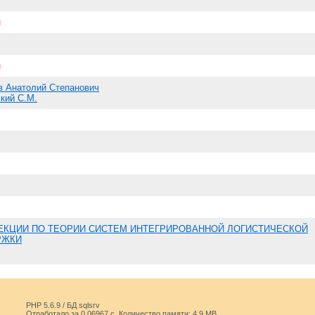
н
н
 Анатолий Степанович
кий С.М.
ЕКЦИИ ПО ТЕОРИИ СИСТЕМ ИНТЕГРИРОВАННОЙ ЛОГИСТИЧЕСКОЙ
РЖКИ
PHP 5.6.9 / БД sqlsrv
Отработало за 0.06967 с. Количество памяти: 4.9 MB