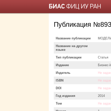
Публикация №893
Название публикации
МОДЕЛИ
Название на другом
языке
Тип публикации
Статья
Издание
Бизнес-
Издатель
Не зада
ISBN
Не зада
DOI
Не зада
Год издания
2014
Том
Не зада