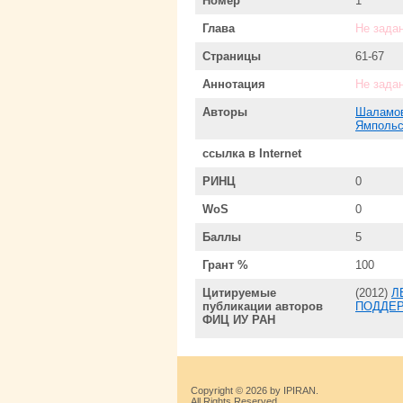
Номер
1
Глава
Не зада
Страницы
61-67
Аннотация
Не зада
Авторы
Шаламов
Ямпольс
ссылка в Internet
РИНЦ
0
WoS
0
Баллы
5
Грант %
100
Цитируемые
(2012)
Л
публикации авторов
ПОДДЕ
ФИЦ ИУ РАН
Copyright © 2026 by IPIRAN.
All Rights Reserved.