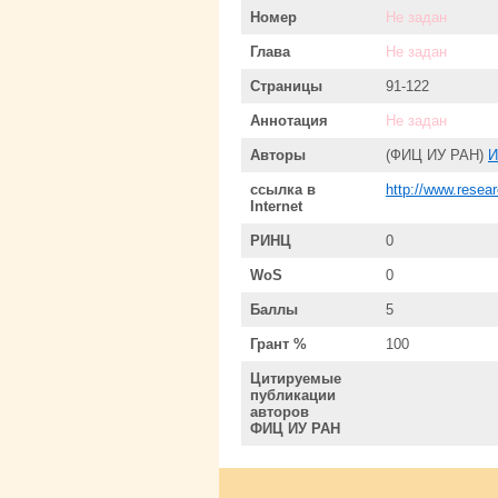
Номер
Не задан
Глава
Не задан
Страницы
91-122
Аннотация
Не задан
Авторы
(ФИЦ ИУ РАН)
И
ссылка в
http://www.resea
Internet
РИНЦ
0
WoS
0
Баллы
5
Грант %
100
Цитируемые
публикации
авторов
ФИЦ ИУ РАН