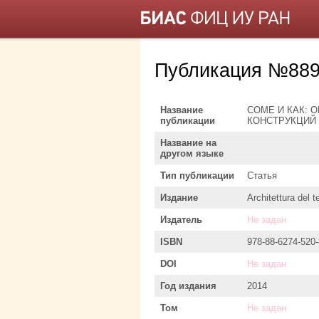
Публикация №889
Название
COME И КАК:
публикации
КОНСТРУКЦИЙ 
Название на
другом языке
Тип публикации
Статья
Издание
Architettura del t
Издатель
Не задан
ISBN
978-88-6274-520-
DOI
Не задан
Год издания
2014
Том
Не задан