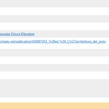
нькова Ольга Юрьевна
rchgate.net/publication/260987253_%28ed.%29_L%27architettura_del_testo