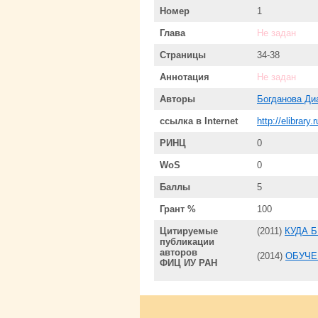
Номер
1
Глава
Не задан
Страницы
34-38
Аннотация
Не задан
Авторы
Богданова Ди
ссылка в Internet
http://elibrary
РИНЦ
0
WoS
0
Баллы
5
Грант %
100
Цитируемые
(2011)
КУДА 
публикации
авторов
(2014)
ОБУЧЕ
ФИЦ ИУ РАН