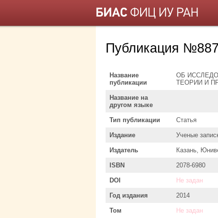
Публикация №887
Название
ОБ ИССЛЕД
публикации
ТЕОРИИ И П
Название на
другом языке
Тип публикации
Статья
Издание
Ученые запис
Издатель
Казань, Юнив
ISBN
2078-6980
DOI
Не задан
Год издания
2014
Том
Не задан