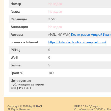
Номер
Не задан
Глава
Не задан
Страницы
37-48
Аннотация
Не задан
Авторы
(ФИЦ ИУ РАН)
Костогрызов Андрей Иван
ссылка в Internet
https://itstandard-public.sharepoint.com/
РИНЦ
0
WoS
0
Баллы
5
Грант %
100
Цитируемые
публикации авторов
ФИЦ ИУ РАН
Copyright © 2026 by IPIRAN.
PHP 5.6.9 / БД sqlsrv
All Rights Reserved.
Отработало за 0.06363 с. Ко