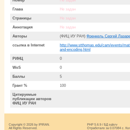
Номер
Не задан
Глава
Не задан
Страницы
Не задан
Аннотация
Не задан
Авторы
(ФИЦ ИУ РАН)
Френкель Сергей Лазар
ссылка в Internet
http://www.stthomas.edu/cam/events/math
and-encoding.html
РИНЦ
0
WoS
0
Баллы
5
Грант %
100
Цитируемые
публикации авторов
ФИЦ ИУ РАН
Copyright © 2026 by IPIRAN.
PHP 5.6.9 / БД sqlsrv
All Rights Reserved.
Отработало за 0.07084 с. Ко