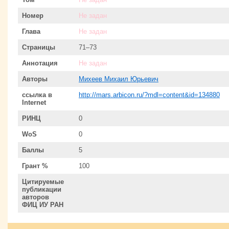
Номер
Не задан
Глава
Не задан
Страницы
71–73
Аннотация
Не задан
Авторы
Михеев Михаил Юрьевич
ссылка в
http://mars.arbicon.ru/?mdl=content&id=134880
Internet
РИНЦ
0
WoS
0
Баллы
5
Грант %
100
Цитируемые
публикации
авторов
ФИЦ ИУ РАН