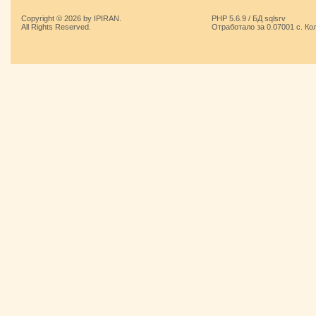
Copyright © 2026 by IPIRAN.
PHP 5.6.9 / БД sqlsrv
All Rights Reserved.
Отработало за 0.07001 с. Ко