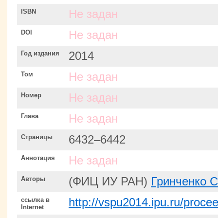
ISBN
Не задан
DOI
Не задан
Год издания
2014
Том
Не задан
Номер
Не задан
Глава
Не задан
Страницы
6432–6442
Аннотация
Не задан
Авторы
(ФИЦ ИУ РАН)
Гринченко С
ссылка в
http://vspu2014.ipu.ru/proce
Internet