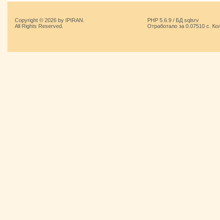
Copyright © 2026 by IPIRAN.
PHP 5.6.9 / БД sqlsrv
All Rights Reserved.
Отработало за 0.07510 с. Ко