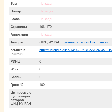
Том
Не задан
Номер
Не задан
Глава
Не задан
Страницы
166–170
Аннотация
Не задан
Авторы
(ФИЦ ИУ РАН)
Гринченко Сергей Николаевич
ссылка в
http://rusrand.ru/files/14/02/27/140227024345_Glo
Internet
РИНЦ
0
WoS
0
Баллы
5
Грант %
100
Цитируемые
публикации
авторов
ФИЦ ИУ РАН