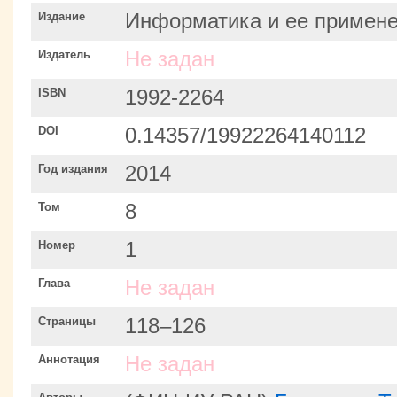
Издание
Информатика и ее примен
Издатель
Не задан
ISBN
1992-2264
DOI
0.14357/19922264140112
Год издания
2014
Том
8
Номер
1
Глава
Не задан
Страницы
118–126
Аннотация
Не задан