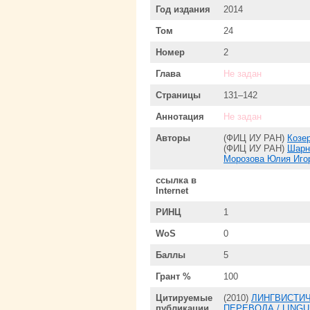
Год издания
2014
Том
24
Номер
2
Глава
Не задан
Страницы
131–142
Аннотация
Не задан
Авторы
(ФИЦ ИУ РАН)
Козе
(ФИЦ ИУ РАН)
Шарн
Морозова Юлия Иго
ссылка в
Internet
РИНЦ
1
WoS
0
Баллы
5
Грант %
100
Цитируемые
(2010)
ЛИНГВИСТИ
публикации
ПЕРЕВОДА / LINGU