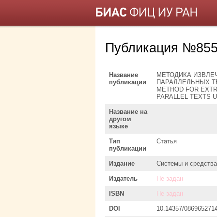
Публикация №855
Название
МЕТОДИКА ИЗВЛЕ
публикации
ПАРАЛЛЕЛЬНЫХ Т
METHOD FOR EXTR
PARALLEL TEXTS 
Название на
другом
языке
Тип
Статья
публикации
Издание
Системы и средств
Издатель
Не задан
ISBN
Не задан
DOI
10.14357/086965271