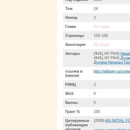
Том
24
Номер
2
Глава
Не задан
Страницы
143–165
Аннотация
Не задан
Авторы
(ФИЦ ИУ РАН)
Ники
(ФИЦ ИУ РАН)
Дули
Дулина Наталья Гео
ссылка в
http://elibrary.ru/co
Internet
РИНЦ
2
WoS
0
Баллы
5
Грант %
100
Цитируемые
(2008)
AN INITIAL 
публикации
авторов