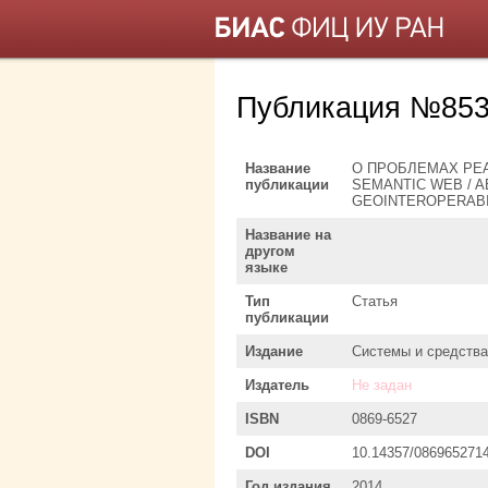
Публикация №853
Название
О ПРОБЛЕМАХ РЕ
публикации
SEMANTIC WEB / 
GEOINTEROPERABI
Название на
другом
языке
Тип
Статья
публикации
Издание
Системы и средств
Издатель
Не задан
ISBN
0869-6527
DOI
10.14357/086965271
Год издания
2014