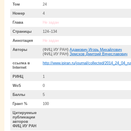
Том
24
Номер
4
Глава
Не задан
Страницы
124–134
Аннотация
Не задан
Авторы
(ФИЦ ИУ РАН)
Адамович Игорь Михайлович
(ФИЦ ИУ РАН)
Земсков Дмитрий Вячеславович
ссылка в
http://www.ipiran.ru/journal/collected/2014_24_04_ru
Internet
РИНЦ
1
WoS
0
Баллы
5
Грант %
100
Цитируемые
публикации
авторов
ФИЦ ИУ РАН