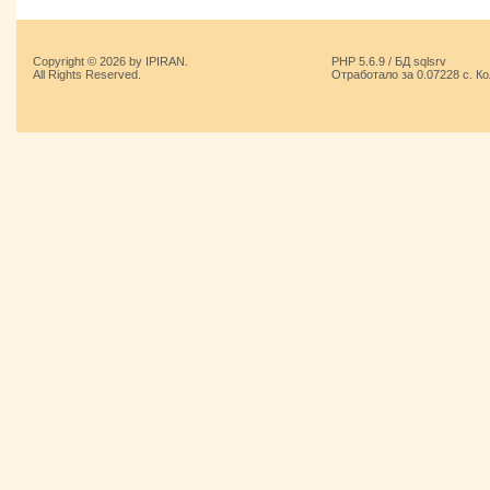
Copyright © 2026 by IPIRAN.
PHP 5.6.9 / БД sqlsrv
All Rights Reserved.
Отработало за 0.07228 с. К