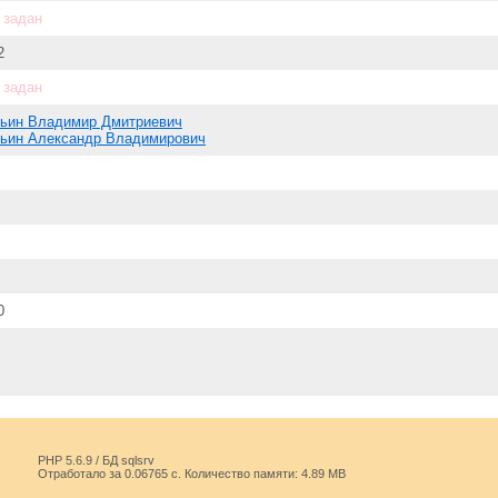
 задан
2
 задан
ьин Владимир Дмитриевич
ьин Александр Владимирович
0
PHP 5.6.9 / БД sqlsrv
Отработало за 0.06765 с. Количество памяти: 4.89 MB