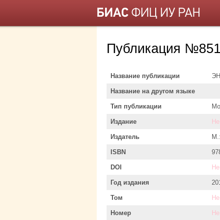
Публикация №851
Название публикации
Э
Название на другом языке
Тип публикации
Мо
Издание
Не
Издатель
М.
ISBN
97
DOI
Не
Год издания
20
Том
Не
Номер
Не