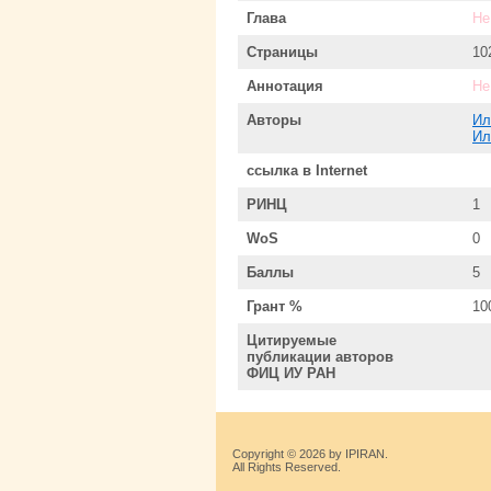
Глава
Не
Страницы
10
Аннотация
Не
Авторы
Ил
Ил
ссылка в Internet
РИНЦ
1
WoS
0
Баллы
5
Грант %
10
Цитируемые
публикации авторов
ФИЦ ИУ РАН
Copyright © 2026 by IPIRAN.
All Rights Reserved.