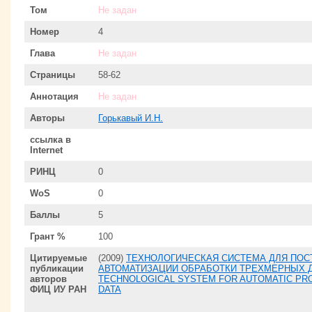
Том
Не задан
Номер
4
Глава
Не задан
Страницы
58-62
Аннотация
Не задан
Авторы
Горькавый И.Н.
ссылка в
Internet
РИНЦ
0
WoS
0
Баллы
5
Грант %
100
Цитируемые
(2009)
ТЕХНОЛОГИЧЕСКАЯ СИСТЕМА ДЛЯ ПО
публикации
АВТОМАТИЗАЦИИ ОБРАБОТКИ ТРЕХМЕРНЫХ Д
авторов
TECHNOLOGICAL SYSTEM FOR AUTOMATIC PRO
ФИЦ ИУ РАН
DATA