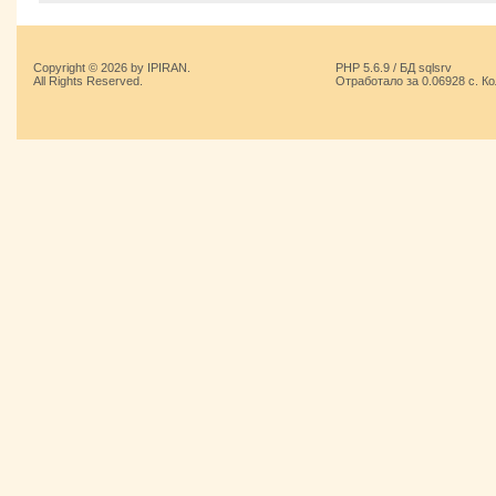
Copyright © 2026 by IPIRAN.
PHP 5.6.9 / БД sqlsrv
All Rights Reserved.
Отработало за 0.06928 с. К