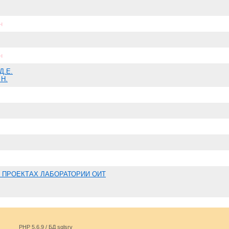
н
н
Д.Е.
 Н.
 ПРОЕКТАХ ЛАБОРАТОРИИ ОИТ
PHP 5.6.9 / БД sqlsrv