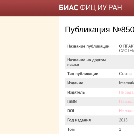
Публикация №850
Название публикации
О ПРА
СИСТЕ
Название на другом
языке
Тип публикации
Статья
Издание
Internat
Издатель
Не зада
ISBN
Не зада
DOI
Не зада
Год издания
2013
Том
1