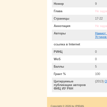
Номер
9
Глава
Не зада
Страницы
17-22
Аннотация
Не зада
Авторы
Намиот 
Устинов
ссылка в Internet
РИНЦ
0
WoS
0
Баллы
5
Грант %
100
Цитируемые
(2013)
О
публикации авторов
ФИЦ ИУ РАН
Copyright © 2026 by IPIRAN.