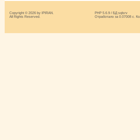
Copyright © 2026 by IPIRAN.
PHP 5.6.9 / БД sqlsrv
All Rights Reserved.
Отработало за 0.07008 с. К