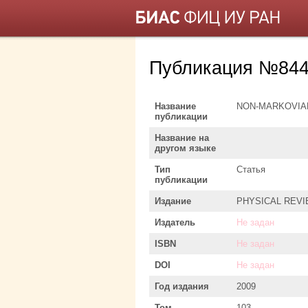
Публикация №844
Название
NON-MARKOVIA
публикации
Название на
другом языке
Тип
Статья
публикации
Издание
PHYSICAL REV
Издатель
Не задан
ISBN
Не задан
DOI
Не задан
Год издания
2009
Том
103