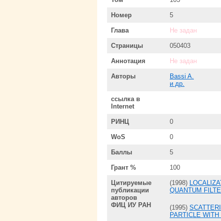
Номер
5
Глава
Не задан
Страницы
050403
Аннотация
Не задан
Авторы
Bassi A.
и др.
ссылка в
Internet
РИНЦ
0
WoS
0
Баллы
5
Грант %
100
Цитируемые
(1998)
LOCALIZA
публикации
QUANTUM FILTE
авторов
ФИЦ ИУ РАН
(1995)
SCATTERI
PARTICLE WIT