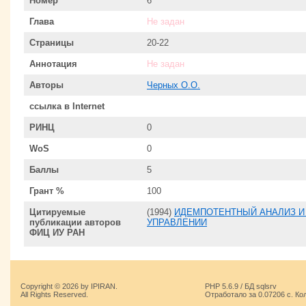
Номер
6
Глава
Не задан
Страницы
20-22
Аннотация
Не задан
Авторы
Черных О.О.
ссылка в Internet
РИНЦ
0
WoS
0
Баллы
5
Грант %
100
Цитируемые
(1994)
ИДЕМПОТЕНТНЫЙ АНАЛИЗ И
публикации авторов
УПРАВЛЕНИИ
ФИЦ ИУ РАН
Copyright © 2026 by IPIRAN.
PHP 5.6.9 / БД sqlsrv
All Rights Reserved.
Отработало за 0.07206 с. Ко