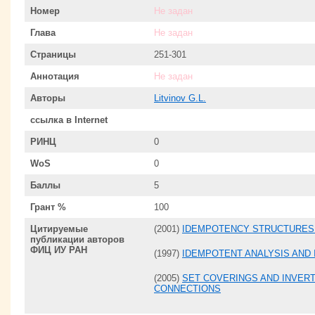
Номер
Не задан
Глава
Не задан
Страницы
251-301
Аннотация
Не задан
Авторы
Litvinov G.L.
ссылка в Internet
РИНЦ
0
WoS
0
Баллы
5
Грант %
100
Цитируемые
(2001)
IDEMPOTENCY STRUCTURES 
публикации авторов
ФИЦ ИУ РАН
(1997)
IDEMPOTENT ANALYSIS AND 
(2005)
SET COVERINGS AND INVERT
CONNECTIONS