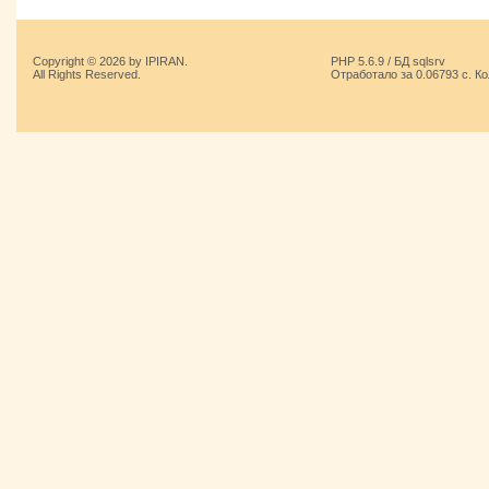
Copyright © 2026 by IPIRAN.
PHP 5.6.9 / БД sqlsrv
All Rights Reserved.
Отработало за 0.06793 с. К