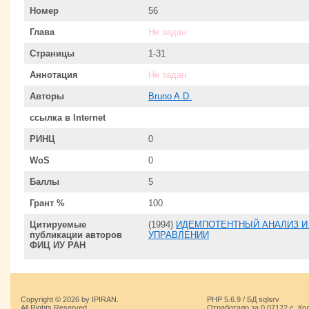
Номер
56
Глава
Не задан
Страницы
1-31
Аннотация
Не задан
Авторы
Bruno A.D.
ссылка в Internet
РИНЦ
0
WoS
0
Баллы
5
Грант %
100
Цитируемые
(1994)
ИДЕМПОТЕНТНЫЙ АНАЛИЗ И
публикации авторов
УПРАВЛЕНИИ
ФИЦ ИУ РАН
Copyright © 2026 by IPIRAN.
PHP 5.6.9 / БД sqlsrv
All Rights Reserved.
Отработало за 0.07122 с. Ко