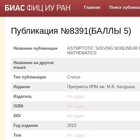
Главная
Поиск публика
Публикация №8391(БАЛЛЫ 5)
Название публикации
ASYMPTOTIC SOLVING NONLINEAR
MATHEMATICS
Название на другом
языке
Тип публикации
Статья
Издание
Препринты ИПМ им. М.В. Келдыша
Издатель
Не задан
ISBN
Не задан
DOI
Не задан
Год издания
2013
Том
Не задан