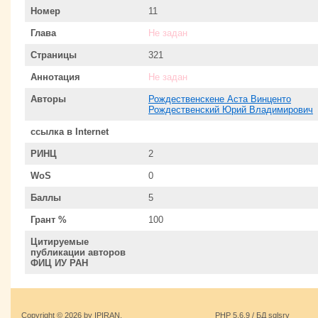
Номер
11
Глава
Не задан
Страницы
321
Аннотация
Не задан
Авторы
Рождественскене Аста Винценто
Рождественский Юрий Владимирович
ссылка в Internet
РИНЦ
2
WoS
0
Баллы
5
Грант %
100
Цитируемые
публикации авторов
ФИЦ ИУ РАН
Copyright © 2026 by IPIRAN.
PHP 5.6.9 / БД sqlsrv