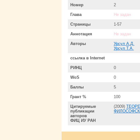
Номер
2
Глава
Не задан
Страницы
1-57
Аннотация
Не задан
Авторы
Урсул А.Д.
Урсул Т.А.
ссылка в Internet
РИНЦ
0
WoS
0
Баллы
5
Грант %
100
Цитируемые
(2009)
ТЕОРЕ
публикации
ФИЛОСОФСК
авторов
ФИЦ ИУ РАН