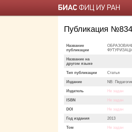
Публикация №834
Название
ОБРАЗОВАН
публикации
ФУТУРИЗАЦ
Название на
другом языке
Тип публикации
Статья
Издание
NB: Педагоги
Издатель
Не задан
ISBN
Не задан
DOI
Не задан
Год издания
2013
Том
Не задан